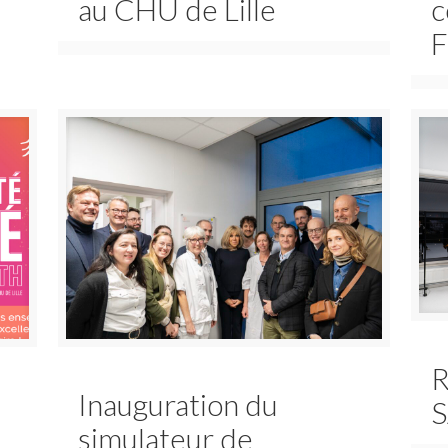
au CHU de Lille
c
F
R
Inauguration du
S
simulateur de