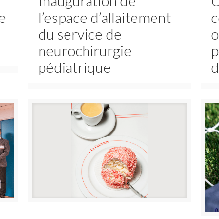
Inauguration de
U
de
l’espace d’allaitement
c
du service de
o
neurochirurgie
p
pédiatrique
d