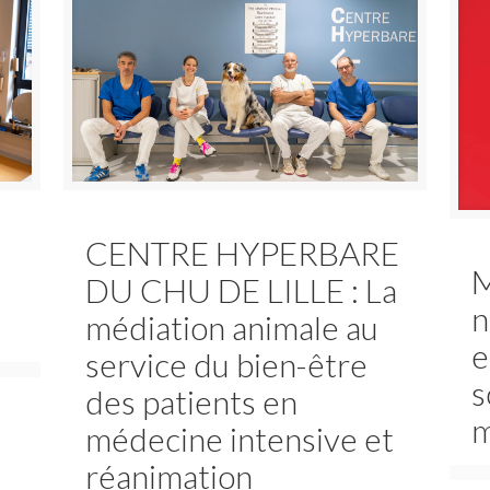
CENTRE HYPERBARE
M
DU CHU DE LILLE : La
n
médiation animale au
e
service du bien-être
s
des patients en
m
médecine intensive et
réanimation