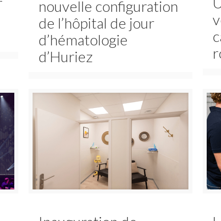
r
U
nouvelle configuration
v
de l’hôpital de jour
c
d’hématologie
r
d’Huriez