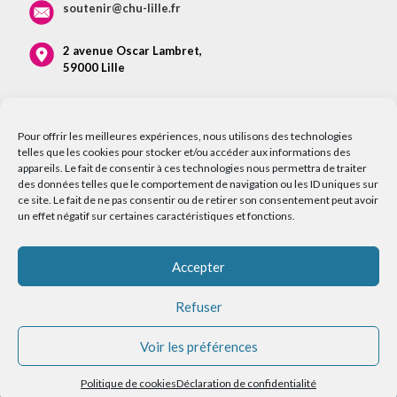
soutenir@chu-lille.fr
2 avenue Oscar Lambret,
59000 Lille
Pour offrir les meilleures expériences, nous utilisons des technologies
telles que les cookies pour stocker et/ou accéder aux informations des
appareils. Le fait de consentir à ces technologies nous permettra de traiter
des données telles que le comportement de navigation ou les ID uniques sur
ce site. Le fait de ne pas consentir ou de retirer son consentement peut avoir
un effet négatif sur certaines caractéristiques et fonctions.
Accepter
Refuser
Voir les préférences
© 2026 Service Communication CHU LILLE |
Mentions légales
|
Plan du site
|
Accessibilité : non conforme
Politique de cookies
Déclaration de confidentialité