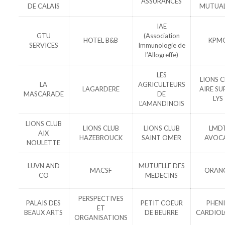
ASSURANCES
DE CALAIS
MUTUAL
IAE
GTU
(Association
HOTEL B&B
KPM
SERVICES
Immunologie de
l’Allogreffe)
LES
LIONS 
LA
AGRICULTEURS
LAGARDERE
AIRE SU
MASCARADE
DE
LYS
L’AMANDINOIS
LIONS CLUB
LIONS CLUB
LIONS CLUB
LMD
AIX
HAZEBROUCK
SAINT OMER
AVOC
NOULETTE
LUVN AND
MUTUELLE DES
MACSF
ORAN
CO
MEDECINS
PERSPECTIVES
PALAIS DES
PETIT COEUR
PHEN
ET
BEAUX ARTS
DE BEURRE
CARDIOL
ORGANISATIONS