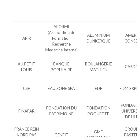
AFORMI
(Association de
ALUMINIUM
AMER
AFIR
Formation
DUNKERQUE
CONSE
Recherche
Medecine Interne)
AU PETIT
BANQUE
BOULANGERIE
CASD
LOUIS
POPULAIRE
MATHIEU
CSF
EAU ZONE SPA
EDF
FDM EXP
FONDAT
FONDATION DU
FONDATION
FINAPAR
UNIVER
PATRIMOINE
ROQUETTE
DE LIL
FRANCE REIN
GROU
GMF
NORD PAS
GENFIT
PASTE