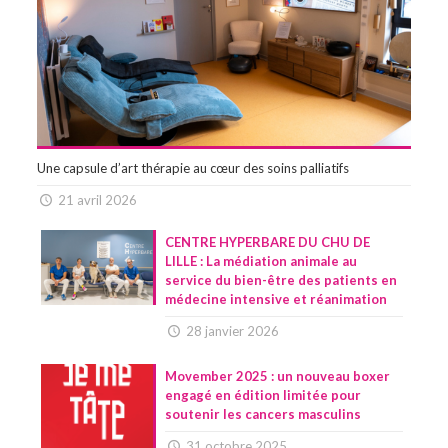
Une capsule d’art thérapie au cœur des soins palliatifs
21 avril 2026
CENTRE HYPERBARE DU CHU DE
LILLE : La médiation animale au
service du bien-être des patients en
médecine intensive et réanimation
28 janvier 2026
Movember 2025 : un nouveau boxer
engagé en édition limitée pour
soutenir les cancers masculins
31 octobre 2025