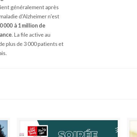
rvient généralement après
 maladie d’Alzheimer n’est
0 000 à 1 million de
rance
. La file active au
e plus de 3 000 patients et
is.