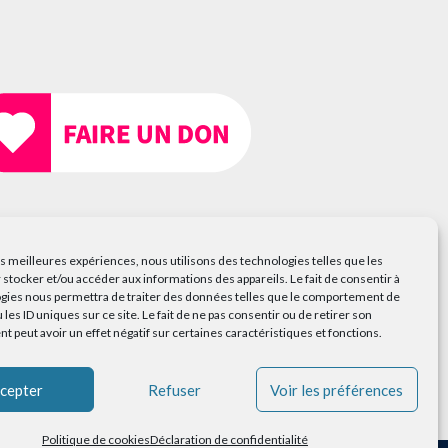
les meilleures expériences, nous utilisons des technologies telles que les
 stocker et/ou accéder aux informations des appareils. Le fait de consentir à
gies nous permettra de traiter des données telles que le comportement de
 les ID uniques sur ce site. Le fait de ne pas consentir ou de retirer son
 peut avoir un effet négatif sur certaines caractéristiques et fonctions.
cepter
Refuser
Voir les préférences
conforme
Politique de cookies
Déclaration de confidentialité