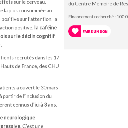
effets sur le cerveau.
du Centre Mémoire de Res
ve la plus consommée au
Financement recherché : 100 
ositive sur l’attention, la
action positive,
la caféine
ois sur le déclin cognitif
.
tients recrutés dans les 17
 Hauts de France, des CHU
tients a ouvert le 30 mars
 partir de l’inclusion du
 seront connus
d’ici à 3 ans
.
ie neurologique
ogressive.
C’est une