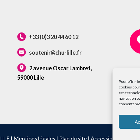
+33 (0)3 20 44 60 12
soutenir@chu-lille.fr
2 avenue Oscar Lambret,
59000 Lille
Pour offrir 
cookies pour
ces technolo
navigation ou
consentement
Ac
LLE |
Mentions légales
|
Plan du site
|
Accessibilité : non 