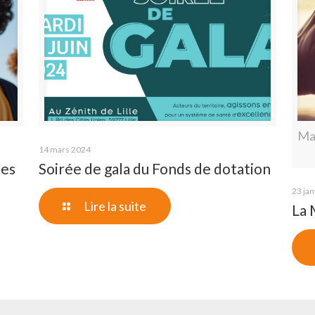
Ma
14 mars 2024
tes
Soirée de gala du Fonds de dotation
23 jan
Lire la suite
La 