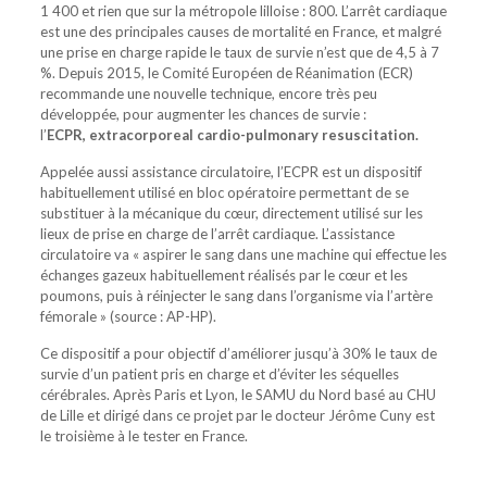
1 400 et rien que sur la métropole lilloise : 800. L’arrêt cardiaque
est une des principales causes de mortalité en France, et malgré
une prise en charge rapide le taux de survie n’est que de 4,5 à 7
%. Depuis 2015, le Comité Européen de Réanimation (ECR)
recommande une nouvelle technique, encore très peu
développée, pour augmenter les chances de survie :
l’
ECPR, extracorporeal cardio-pulmonary resuscitation.
Appelée aussi assistance circulatoire, l’ECPR est un dispositif
habituellement utilisé en bloc opératoire permettant de se
substituer à la mécanique du cœur, directement utilisé sur les
lieux de prise en charge de l’arrêt cardiaque. L’assistance
circulatoire va « aspirer le sang dans une machine qui effectue les
échanges gazeux habituellement réalisés par le cœur et les
poumons, puis à réinjecter le sang dans l’organisme via l’artère
fémorale » (source : AP-HP).
Ce dispositif a pour objectif d’améliorer jusqu’à 30% le taux de
survie d’un patient pris en charge et d’éviter les séquelles
cérébrales. Après Paris et Lyon, le SAMU du Nord basé au CHU
de Lille et dirigé dans ce projet par le docteur Jérôme Cuny est
le troisième à le tester en France.